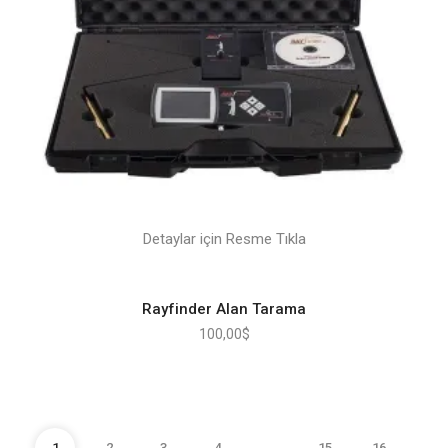
Detaylar için Resme Tıkla
Rayfinder Alan Tarama
100,00
$
1
2
3
4
…
15
16