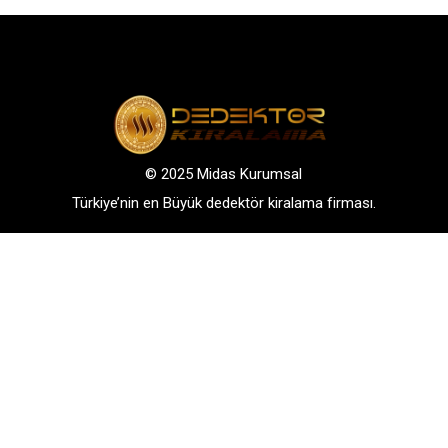
© 2025 Midas Kurumsal
Türkiye’nin en Büyük dedektör kiralama firması.
Adres: Bağlarbaşı Mah. Atatürk Cad. No: 136, D:3-
4. 34844, Maltepe – Istanbul
GSM: +90 542 288 40 30