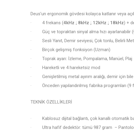
Deus’un ergonomik gövdesi kolayca katlanır veya açılır, 
· 4 frekans (
4kHz ; 8kHz ; 12kHz ; 18kHz
) + d
· Güç ve topraktan sinyal alma hızı ayarlanabilir (
· Sesli Yanıt, Demir seviyesi, Çok tonlu, Belirli Metal
· Birçok gelişmiş fonksiyon (Uzman)
· Toprak ayarı: İzleme, Pompalama, Manüel, Plaj
· Hareketli ve 4 hareketsiz mod
· Genişletilmiş metal ayırım aralığı, demir için bil
· Önceden yapılandırılmış fabrika programları (9 fab
TEKNİK ÖZELLİKLERİ
· Kablosuz dijital bağlantı, çok kanallı otomatik ba
· Ultra hafif dedektör: tümü 987 gram – Pantolon k