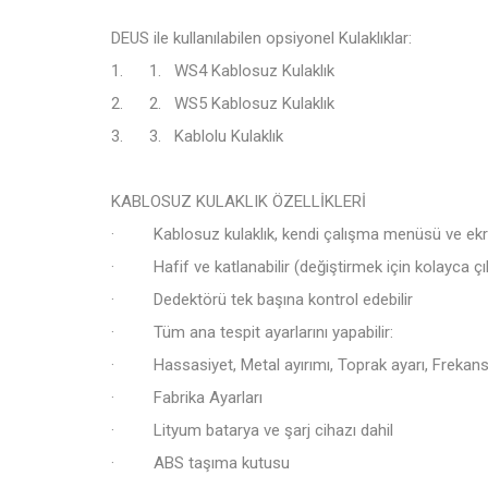
DEUS ile kullanılabilen opsiyonel Kulaklıklar:
1. 1. WS4 Kablosuz Kulaklık
2. 2. WS5 Kablosuz Kulaklık
3. 3. Kablolu Kulaklık
KABLOSUZ KULAKLIK ÖZELLİKLERİ
· Kablosuz kulaklık, kendi çalışma menüsü ve ekra
· Hafif ve katlanabilir (değiştirmek için kolayca çıkar
· Dedektörü tek başına kontrol edebilir
· Tüm ana tespit ayarlarını yapabilir:
· Hassasiyet, Metal ayırımı, Toprak ayarı, Frekans 
· Fabrika Ayarları
· Lityum batarya ve şarj cihazı dahil
· ABS taşıma kutusu