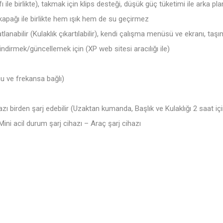
irlikte), takmak için klips desteği, düşük güç tüketimi ile arka plan ı
pağı ile birlikte hem ışık hem de su geçirmez
abilir (Kulaklık çıkartılabilir), kendi çalışma menüsü ve ekranı, taşı
dirmek/güncellemek için (XP web sitesi aracılığı ile)
ve frekansa bağlı)
zı birden şarj edebilir (Uzaktan kumanda, Başlık ve Kulaklığı 2 saat içi
 acil durum şarj cihazı – Araç şarj cihazı