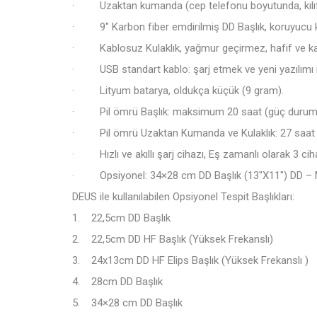
· Uzaktan kumanda (cep telefonu boyutunda, kılıfı ile b
· 9″ Karbon fiber emdirilmiş DD Başlık, koruyucu ka
· Kablosuz Kulaklık, yağmur geçirmez, hafif ve katlan
· USB standart kablo: şarj etmek ve yeni yazılımı in
· Lityum batarya, oldukça küçük (9 gram).
· Pil ömrü Başlık: maksimum 20 saat (güç durumu 
· Pil ömrü Uzaktan Kumanda ve Kulaklık: 27 saat
· Hızlı ve akıllı şarj cihazı, Eş zamanlı olarak 3 ciha
· Opsiyonel: 34×28 cm DD Başlık (13″X11″) DD – Mini
DEUS ile kullanılabilen Opsiyonel Tespit Başlıkları:
1. 22,5cm DD Başlık
2. 22,5cm DD HF Başlık (Yüksek Frekanslı)
3. 24x13cm DD HF Elips Başlık (Yüksek Frekanslı )
4. 28cm DD Başlık
5. 34×28 cm DD Başlık