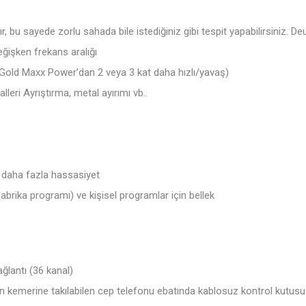
bu sayede zorlu sahada bile istediğiniz gibi tespit yapabilirsiniz. Deus’
eğişken frekans aralığı
Gold Maxx Power’dan 2 veya 3 kat daha hızlı/yavaş)
leri Ayrıştırma, metal ayırımı vb..
e daha fazla hassasiyet
rika programı) ve kişisel programlar için bellek
ğlantı (36 kanal)
emerine takılabilen cep telefonu ebatında kablosuz kontrol kutus