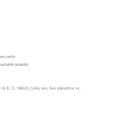
nı vardır
ılabilir kulaklık)
(4, 8, 12, 18kHz), Çoklu ses, Ses yükseltme vs…