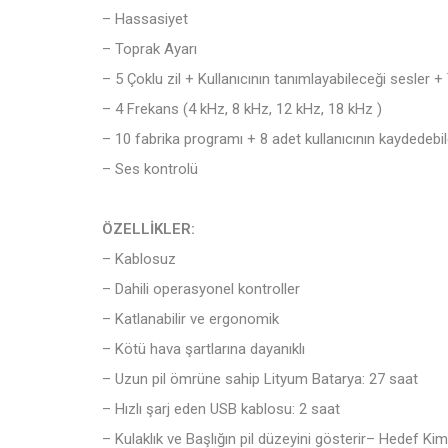
– Hassasiyet
– Toprak Ayarı
– 5 Çoklu zil + Kullanıcının tanımlayabileceği sesler +
– 4 Frekans (4 kHz, 8 kHz, 12 kHz, 18 kHz )
– 10 fabrika programı + 8 adet kullanıcının kaydedeb
– Ses kontrolü
ÖZELLİKLER:
– Kablosuz
– Dahili operasyonel kontroller
– Katlanabilir ve ergonomik
– Kötü hava şartlarına dayanıklı
– Uzun pil ömrüne sahip Lityum Batarya: 27 saat
– Hızlı şarj eden USB kablosu: 2 saat
– Kulaklık ve Başlığın pil düzeyini gösterir– Hedef Kiml