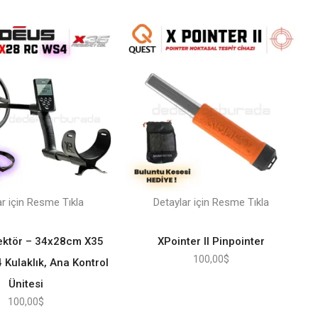
ar için Resme Tıkla
Detaylar için Resme Tıkla
ektör – 34x28cm X35
XPointer II Pinpointer
100,00
$
 Kulaklık, Ana Kontrol
Ünitesi
100,00
$