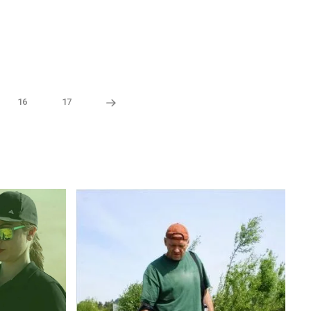
16
17