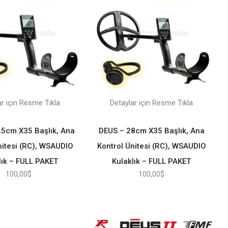
ar için Resme Tıkla
Detaylar için Resme Tıkla
,5cm X35 Başlık, Ana
DEUS – 28cm X35 Başlık, Ana
nitesi (RC), WSAUDIO
Kontrol Ünitesi (RC), WSAUDIO
lık – FULL PAKET
Kulaklık – FULL PAKET
100,00
$
100,00
$