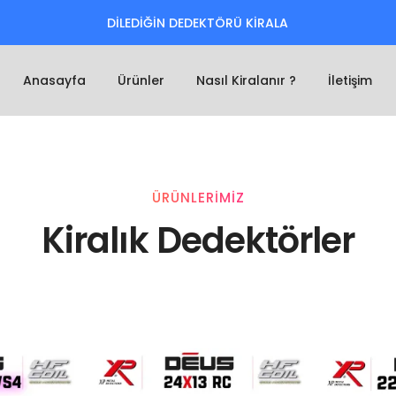
DİLEDİĞİN DEDEKTÖRÜ KİRALA
Anasayfa
Ürünler
Nasıl Kiralanır ?
İletişim
ÜRÜNLERİMİZ
Kiralık Dedektörler