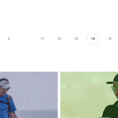
3
…
11
12
13
14
15