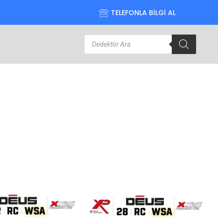
TELEFONLA BİLGİ AL