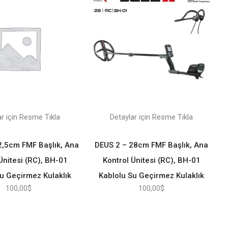
ar için Resme Tıkla
Detaylar için Resme Tıkla
2,5cm FMF Başlık, Ana
DEUS 2 – 28cm FMF Başlık, Ana
Ünitesi (RC), BH-01
Kontrol Ünitesi (RC), BH-01
u Geçirmez Kulaklık
Kablolu Su Geçirmez Kulaklık
100,00
$
100,00
$