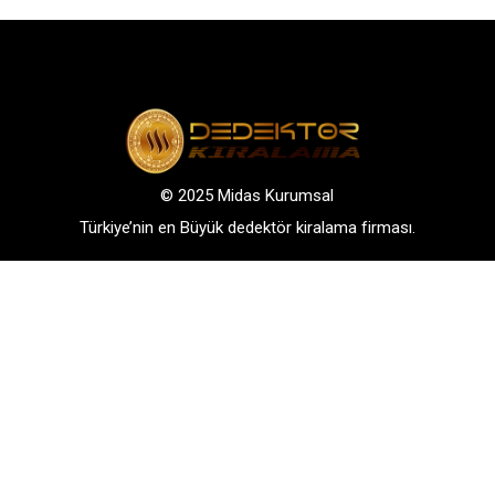
© 2025 Midas Kurumsal
Türkiye’nin en Büyük dedektör kiralama firması.
Adres: Bağlarbaşı Mah. Atatürk Cad. No: 136, D:3-
4. 34844, Maltepe – Istanbul
GSM: +90 542 288 40 30