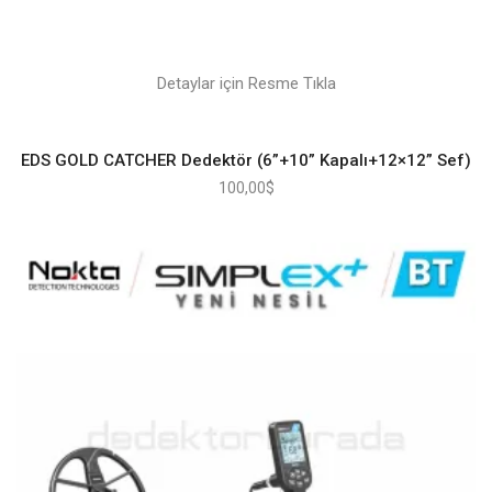
Detaylar için Resme Tıkla
EDS GOLD CATCHER Dedektör (6”+10” Kapalı+12×12” Sef)
100,00
$