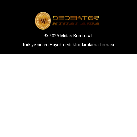
© 2025 Midas Kurumsal
Türkiye’nin en Büyük dedektör kiralama firması.
Adres: Bağlarbaşı Mah. Atatürk Cad. No: 136, D:3-
4. 34844, Maltepe – Istanbul
GSM: +90 542 288 40 30
TELEFONLA BİLGİ AL