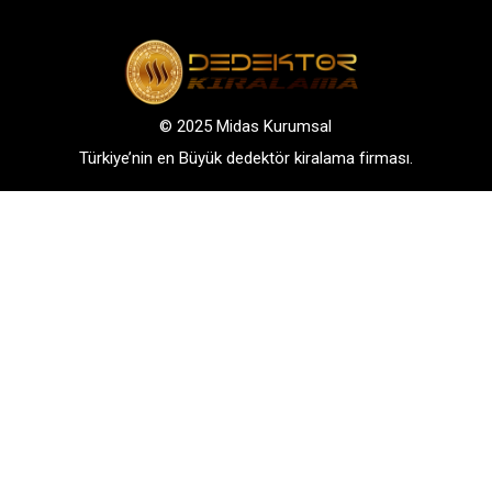
© 2025 Midas Kurumsal
Türkiye’nin en Büyük dedektör kiralama firması.
Adres: Bağlarbaşı Mah. Atatürk Cad. No: 136, D:3-
4. 34844, Maltepe – Istanbul
GSM: +90 542 288 40 30
TELEFONLA BİLGİ AL
WHATSAPP İLETİŞİM