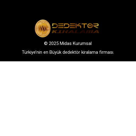
© 2025 Midas Kurumsal
Türkiye’nin en Büyük dedektör kiralama firması.
Adres: Bağlarbaşı Mah. Atatürk Cad. No: 136, D:3-
4. 34844, Maltepe – Istanbul
GSM: +90 542 288 40 30
TELEFONLA BİLGİ AL