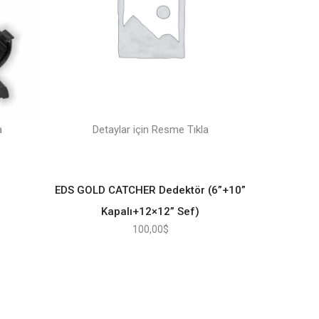
a
Detaylar için Resme Tıkla
EDS GOLD CATCHER Dedektör (6”+10”
Kapalı+12×12” Sef)
100,00
$