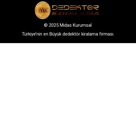
© 2025 Midas Kurumsal
Türkiye’nin en Büyük dedektör kiralama firması.
Adres: Bağlarbaşı Mah. Atatürk Cad. No: 136, D:3-
4. 34844, Maltepe – Istanbul
GSM: +90 542 288 40 30
TELEFONLA BİLGİ AL
WHATSAPP İLETİŞİM