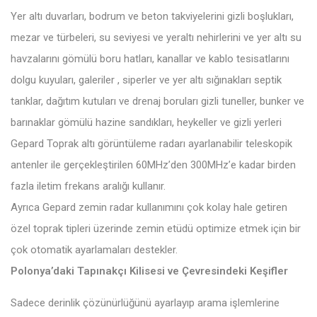
Yer altı duvarları, bodrum ve beton takviyelerini gizli boşlukları,
mezar ve türbeleri, su seviyesi ve yeraltı nehirlerini ve yer altı su
havzalarını gömülü boru hatları, kanallar ve kablo tesisatlarını
dolgu kuyuları, galeriler , siperler ve yer altı sığınakları septik
tanklar, dağıtım kutuları ve drenaj boruları gizli tuneller, bunker ve
barınaklar gömülü hazine sandıkları, heykeller ve gizli yerleri
Gepard Toprak altı görüntüleme radarı ayarlanabilir teleskopik
antenler ile gerçekleştirilen 60MHz’den 300MHz’e kadar birden
fazla iletim frekans aralığı kullanır.
Ayrıca Gepard zemin radar kullanımını çok kolay hale getiren
özel toprak tipleri üzerinde zemin etüdü optimize etmek için bir
çok otomatik ayarlamaları destekler.
Polonya’daki Tapınakçı Kilisesi ve Çevresindeki Keşifler
Sadece derinlik çözünürlüğünü ayarlayıp arama işlemlerine