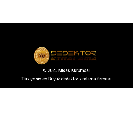
© 2025 Midas Kurumsal
Türkiye’nin en Büyük dedektör kiralama firması.
Adres: Bağlarbaşı Mah. Atatürk Cad. No: 136, D:3-
4. 34844, Maltepe – Istanbul
GSM: +90 542 288 40 30