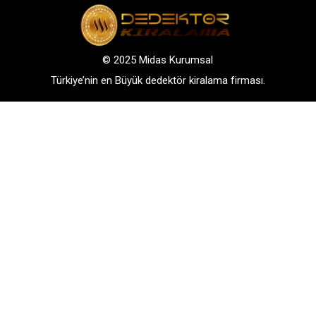
© 2025 Midas Kurumsal
Türkiye’nin en Büyük dedektör kiralama firması.
Adres: Bağlarbaşı Mah. Atatürk Cad. No: 136, D:3-
4. 34844, Maltepe – Istanbul
GSM: +90 542 288 40 30
TELEFONLA BİLGİ AL
WHATSAPP İLETİŞİM