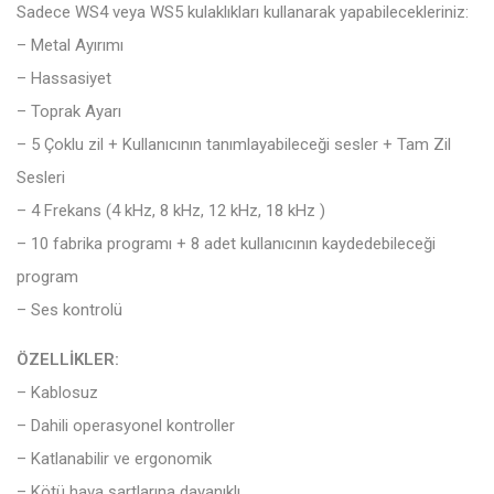
Sadece WS4 veya WS5 kulaklıkları kullanarak yapabilecekleriniz:
– Metal Ayırımı
– Hassasiyet
– Toprak Ayarı
– 5 Çoklu zil + Kullanıcının tanımlayabileceği sesler + Tam Zil
Sesleri
– 4 Frekans (4 kHz, 8 kHz, 12 kHz, 18 kHz )
– 10 fabrika programı + 8 adet kullanıcının kaydedebileceği
program
– Ses kontrolü
ÖZELLİKLER:
– Kablosuz
– Dahili operasyonel kontroller
– Katlanabilir ve ergonomik
– Kötü hava şartlarına dayanıklı