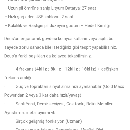
– Uzun pil ömrüne sahip Lityum Batarya: 27 saat
– Hızlı şarj eden USB kablosu: 2 saat
– Kulaklık ve Başlığın pil düzeyini gösterir– Hedef Kimliği
Deus’un ergonomik gövdesi kolayca katlanır veya açılır, bu
sayede zorlu sahada bile istediğiniz gibi tespit yapabilirsiniz.
Deus’a farklı başlıkları da kolayca takabilirsiniz.
· 4 frekans (
4kHz ; 8kHz ; 12kHz ; 18kHz
) + değişken
frekans aralığı
· Güç ve topraktan sinyal alma hızı ayarlanabilir (Gold Maxx
Power’dan 2 veya 3 kat daha hızlı/yavaş)
· Sesli Yanıt, Demir seviyesi, Çok tonlu, Belirli Metalleri
Ayrıştırma, metal ayırımı vb..
· Birçok gelişmiş fonksiyon (Uzman)