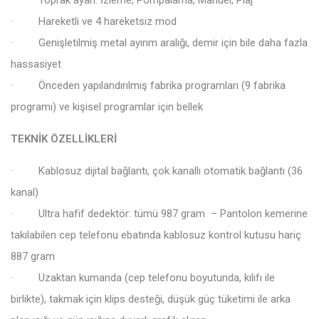
· Toprak ayarı: İzleme, Pompalama, Manüel, Plaj
· Hareketli ve 4 hareketsiz mod
· Genişletilmiş metal ayırım aralığı, demir için bile daha fazla
hassasiyet
· Önceden yapılandırılmış fabrika programları (9 fabrika
programı) ve kişisel programlar için bellek
TEKNİK ÖZELLİKLERİ
· Kablosuz dijital bağlantı, çok kanallı otomatik bağlantı (36
kanal)
· Ultra hafif dedektör: tümü 987 gram – Pantolon kemerine
takılabilen cep telefonu ebatında kablosuz kontrol kutusu hariç
887 gram
· Uzaktan kumanda (cep telefonu boyutunda, kılıfı ile
birlikte), takmak için klips desteği, düşük güç tüketimi ile arka