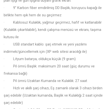
plan ışığı ve gün ışığına duyarlı grafik ekran.
· 9″ Karbon fiber emdirilmiş DD Başlık, koruyucu kapağı ile
birlikte hem ışık hem de su geçirmez
· Kablosuz Kulaklık, yağmur geçirmez, hafif ve katlanabilir
(Kulaklık çıkartılabilir), kendi çalışma menüsü ve ekranı, taşıma
kutusu ile
· USB standart kablo: şarj etmek ve yeni yazılımı
indirmek/güncellemek için (XP web sitesi aracılığı ile)
· Lityum batarya, oldukça küçük (9 gram).
· Pil ömrü Başlık: maksimum 20 saat (güç durumu ve
frekansa bağlı)
· Pil ömrü Uzaktan Kumanda ve Kulaklık: 27 saat
· Hızlı ve akıllı şarj cihazı, Eş zamanlı olarak 3 cihazı birden
şarj edebilir (Uzaktan kumanda, Başlık ve Kulaklığı 2 saat içinde
şarj edebilir)