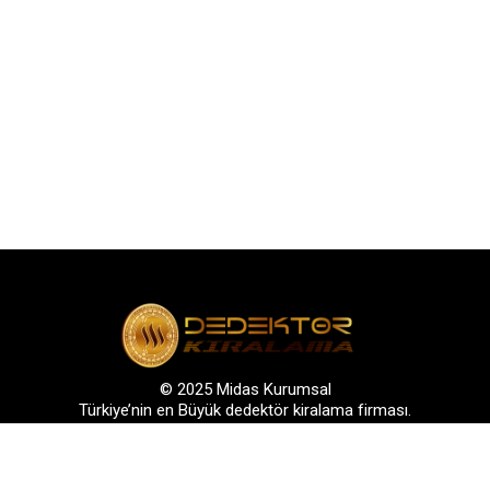
© 2025 Midas Kurumsal
Türkiye’nin en Büyük dedektör kiralama firması.
s: Bağlarbaşı Mah. Atatürk Cad. No: 136, D:3-4. 34844, Maltepe – Ist
GSM: +90 542 288 40 30