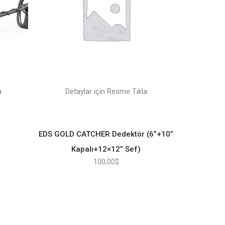
a
Detaylar için Resme Tıkla
EDS GOLD CATCHER Dedektör (6”+10”
Kapalı+12×12” Sef)
100,00
$