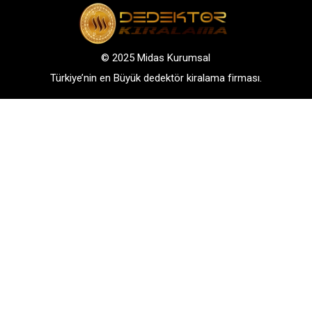
© 2025 Midas Kurumsal
Türkiye’nin en Büyük dedektör kiralama firması.
Adres: Bağlarbaşı Mah. Atatürk Cad. No: 136, D:3-
4. 34844, Maltepe – Istanbul
GSM: +90 542 288 40 30
TELEFONLA BİLGİ AL
WHATSAPP İLETİŞİM