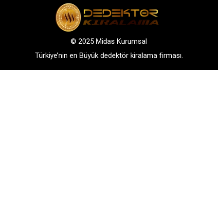
© 2025 Midas Kurumsal
Türkiye’nin en Büyük dedektör kiralama firması.
Adres: Bağlarbaşı Mah. Atatürk Cad. No: 136, D:3-
4. 34844, Maltepe – Istanbul
GSM: +90 542 288 40 30
TELEFONLA BİLGİ AL
WHATSAPP İLETİŞİM