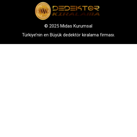
© 2025 Midas Kurumsal
Türkiye’nin en Büyük dedektör kiralama firması.
Adres: Bağlarbaşı Mah. Atatürk Cad. No: 136, D:3-
4. 34844, Maltepe – Istanbul
GSM: +90 542 288 40 30
TELEFONLA BİLGİ AL
WHATSAPP İLETİŞİM