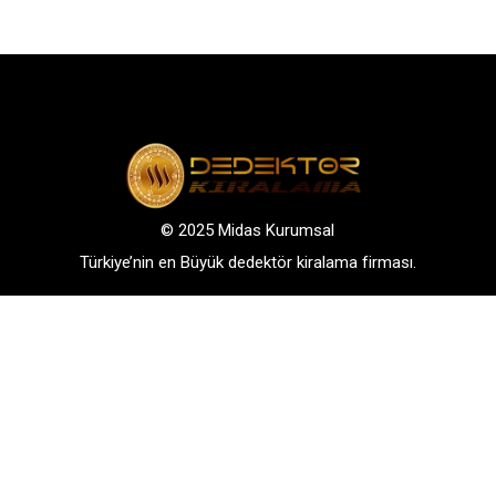
© 2025 Midas Kurumsal
Türkiye’nin en Büyük dedektör kiralama firması.
Adres: Bağlarbaşı Mah. Atatürk Cad. No: 136, D:3-
4. 34844, Maltepe – Istanbul
GSM: +90 542 288 40 30