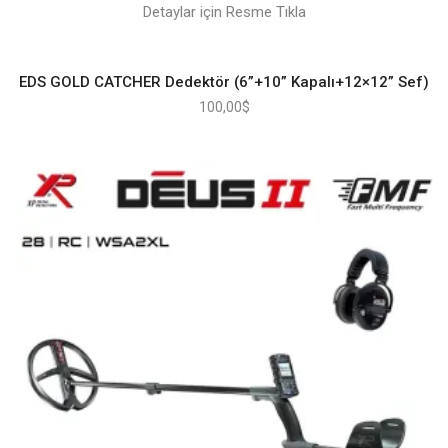
Detaylar için Resme Tıkla
EDS GOLD CATCHER Dedektör (6”+10” Kapalı+12×12” Sef)
100,00
$