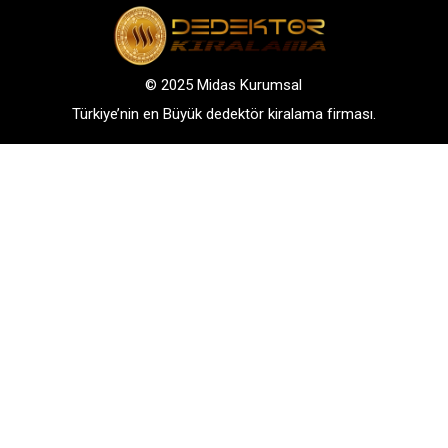
© 2025 Midas Kurumsal
Türkiye’nin en Büyük dedektör kiralama firması.
Adres: Bağlarbaşı Mah. Atatürk Cad. No: 136, D:3-
4. 34844, Maltepe – Istanbul
GSM: +90 542 288 40 30
TELEFONLA BİLGİ AL
WHATSAPP İLETİŞİM