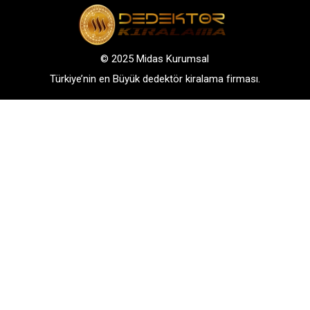
© 2025 Midas Kurumsal
Türkiye’nin en Büyük dedektör kiralama firması.
Adres: Bağlarbaşı Mah. Atatürk Cad. No: 136, D:3-
4. 34844, Maltepe – Istanbul
GSM: +90 542 288 40 30
TELEFONLA BİLGİ AL
WHATSAPP İLETİŞİM