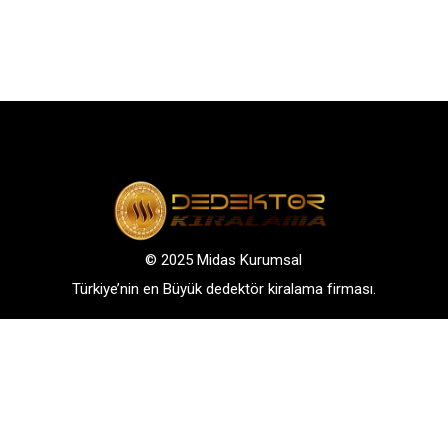
© 2025 Midas Kurumsal
Türkiye’nin en Büyük dedektör kiralama firması.
Adres: Bağlarbaşı Mah. Atatürk Cad. No: 136, D:3-
4. 34844, Maltepe – Istanbul
GSM: +90 542 288 40 30