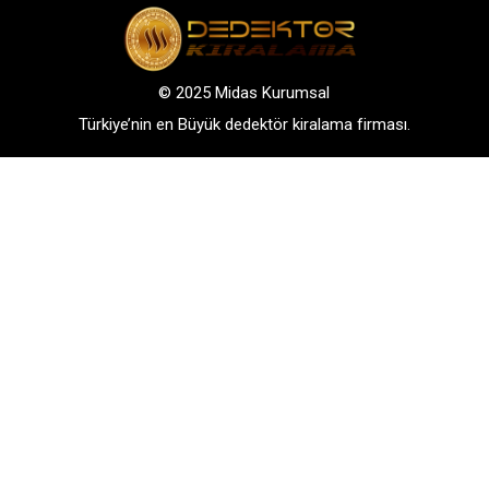
© 2025 Midas Kurumsal
Türkiye’nin en Büyük dedektör kiralama firması.
Adres: Bağlarbaşı Mah. Atatürk Cad. No: 136, D:3-
4. 34844, Maltepe – Istanbul
GSM: +90 542 288 40 30
TELEFONLA BİLGİ AL
WHATSAPP İLETİŞİM