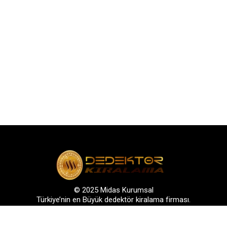
© 2025 Midas Kurumsal
Türkiye’nin en Büyük dedektör kiralama firması.
s: Bağlarbaşı Mah. Atatürk Cad. No: 136, D:3-4. 34844, Maltepe – Ist