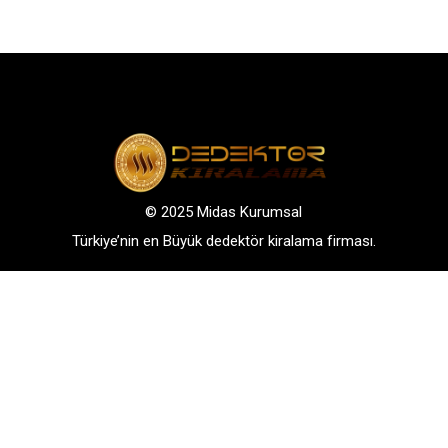
© 2025 Midas Kurumsal
Türkiye’nin en Büyük dedektör kiralama firması.
Adres: Bağlarbaşı Mah. Atatürk Cad. No: 136, D:3-
4. 34844, Maltepe – Istanbul
GSM: +90 542 288 40 30