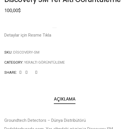
100,00
$
Detaylar için Resme Tıkla
SKU:
DISCOVERY-SM
CATEGORY:
YERALTI GÖRÜNTÜLEME
SHARE:
AÇIKLAMA
Groundtech Detectors – Dünya Distribütörü
Dedektorburada.com. Yer altındaki gözünüz Discovery SM.