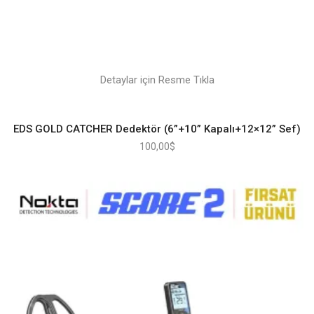
Detaylar için Resme Tıkla
EDS GOLD CATCHER Dedektör (6”+10” Kapalı+12×12” Sef)
100,00
$