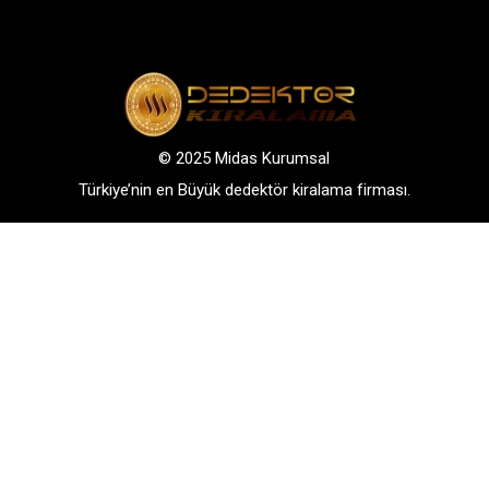
© 2025 Midas Kurumsal
Türkiye’nin en Büyük dedektör kiralama firması.
Adres: Bağlarbaşı Mah. Atatürk Cad. No: 136, D:3-
4. 34844, Maltepe – Istanbul
GSM: +90 542 288 40 30
TELEFONLA BİLGİ AL