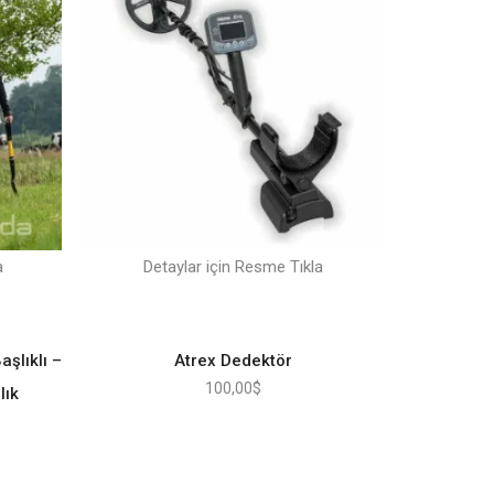
a
Detaylar için Resme Tıkla
şlıklı –
Atrex Dedektör
100,00
$
lık