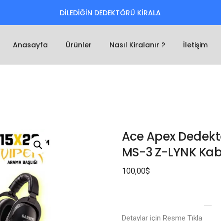
DİLEDİĞİN DEDEKTÖRÜ KİRALA
Anasayfa
Ürünler
Nasıl Kiralanır ?
İletişim
Ace Apex Dedektö
MS-3 Z-LYNK Kabl
100,00
$
Detaylar için Resme Tıkla