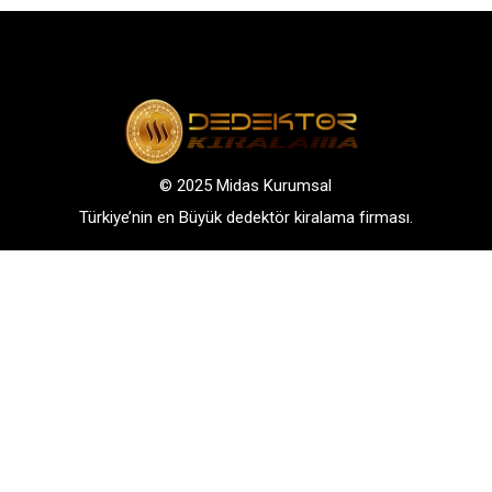
© 2025 Midas Kurumsal
Türkiye’nin en Büyük dedektör kiralama firması.
Adres: Bağlarbaşı Mah. Atatürk Cad. No: 136, D:3-
4. 34844, Maltepe – Istanbul
GSM: +90 542 288 40 30
TELEFONLA BİLGİ AL