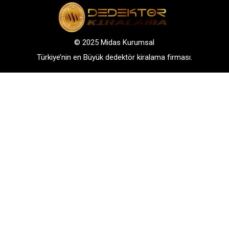
© 2025 Midas Kurumsal
Türkiye’nin en Büyük dedektör kiralama firması.
Adres: Bağlarbaşı Mah. Atatürk Cad. No: 136, D:3-
4. 34844, Maltepe – Istanbul
GSM: +90 542 288 40 30
TELEFONLA BİLGİ AL
WHATSAPP İLETİŞİM