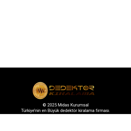
© 2025 Midas Kurumsal
Türkiye’nin en Büyük dedektör kiralama firması.
s: Bağlarbaşı Mah. Atatürk Cad. No: 136, D:3-4. 34844, Maltepe – Ist
GSM: +90 542 288 40 30