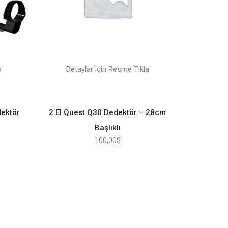
a
Detaylar için Resme Tıkla
dektör
2.El Quest Q30 Dedektör – 28cm
Başlıklı
100,00
$