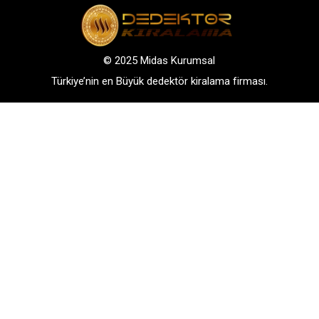
© 2025 Midas Kurumsal
Türkiye’nin en Büyük dedektör kiralama firması.
Adres: Bağlarbaşı Mah. Atatürk Cad. No: 136, D:3-
4. 34844, Maltepe – Istanbul
GSM: +90 542 288 40 30
TELEFONLA BİLGİ AL
WHATSAPP İLETİŞİM