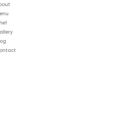
bout
enu
hef
allery
log
ontact